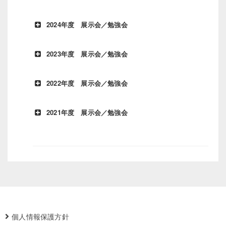
2024年度 展示会／勉強会
2023年度 展示会／勉強会
2024
地
展示会 案内
年度
域
2022年度 展示会／勉強会
2023
地
展示場 案内
12月
東
ニーズシーズマッチング交流会202
年度
域
10
京
■東京都立産業貿易センター浜松町
2021年度 展示会／勉強会
～12
都
2022
地
展示場 案内
11月
大
ニーズシーズマッチング交流会202
日
【滋賀県】3月8日(土)
年度
域
27-
阪
■大阪天満橋 OMM（2階展示Ａホ
キッズ福祉用具展示・体験会
府
開発中のファイン・チャット for i
11月
大
ニーズシーズマッチング交流会202
2021年
地
・機器展示
展示場 案内
11月
高
ふくし総合フェア
（ダブル技研（
29日
す。
25
阪
■大阪天満橋 OMM（2階展示Ａ
度
域
18-
知
示）
～27
府
19日
県
11月
愛
日本難病ネットワーク学会
日
1月26日
石
石川県介護ロボット地域フォ
24-
知
■愛知県産業労働センター（ウィン
川
11月
東
難病医療ネットワーク学会 2022年
県
日本難病疾病団体協議会のブース
11月
埼
UniWave 2024 in 埼玉・宮代
県
18-
京
会
（国際医療福祉大学 東京赤坂キ
25日
トをご紹介頂きます。
23
玉
■日本工業大学 （埼玉県南埼玉郡
19日
都
人日本難病疾病団体協議会のブー
個人情報保護方針
・24
県
1）
11月18
福
第23 回西日本国際福祉機器展