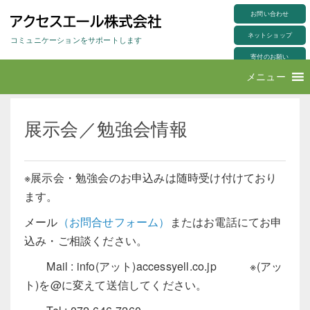
S
導入案内
>
展示会／勉強会情報
k
お問い合わせ
i
p
ネットショップ
t
コミュニケーションをサポートします
o
m
寄付のお願い
a
i
アクセスエール株式会社
メニュー
n
c
o
n
t
e
展示会／勉強会情報
n
t
※展示会・勉強会のお申込みは随時受け付けており
ます。
メール
（お問合せフォーム）
またはお電話にてお申
込み・ご相談ください。
Mail : info(アット)accessyell.co.jp ※(アッ
ト)を@に変えて送信してください。