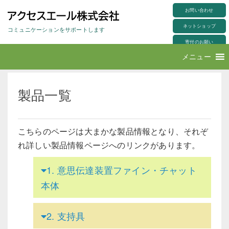
S
製品一覧
k
お問い合わせ
i
p
ネットショップ
t
コミュニケーションをサポートします
o
m
寄付のお願い
a
i
アクセスエール株式会社
メニュー
n
c
o
n
t
e
製品一覧
n
t
こちらのページは大まかな製品情報となり、それぞ
れ詳しい製品情報ページへのリンクがあります。
1.
意思伝達装置ファイン・チャット
本体
2.
支持具