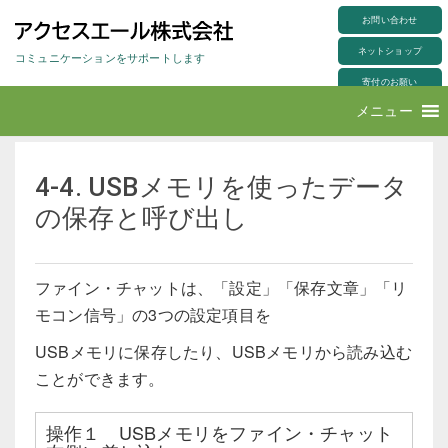
S
製品一覧
>
意思伝達装置ファイン・チャット
>
4-4. USBメモリを使ったデータの保存と呼び出し
k
お問い合わせ
i
p
ネットショップ
t
コミュニケーションをサポートします
o
m
寄付のお願い
a
i
アクセスエール株式会社
メニュー
n
c
o
n
t
e
4-4. USBメモリを使ったデータ
n
t
の保存と呼び出し
ファイン・チャットは、「設定」「保存文章」「リ
モコン信号」の3つの設定項目を
USBメモリに保存したり、USBメモリから読み込む
ことができます。
操作１ USBメモリをファイン・チャット