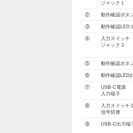
ジャック１
②
動作確認ボ
③
動作確認LED
④
入力スイッチ
ジャック２
⑤
動作確認ボ
⑥
動作確認LED2
⑦
USB-C電源
入力端子
⑧
入力スイッチ
信号切替
⑨
USB-C出力端