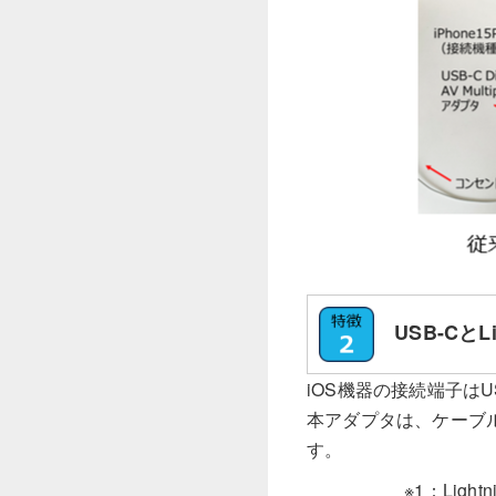
USB-CとLi
iOS機器の接続端子はU
本アダプタは、ケーブル1
す。
※1：Li