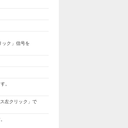
。
クリック」信号を
ます。
ウス左クリック」で
す。