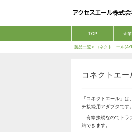
S
k
i
p
t
o
TOP
企業
アクセスエール株式会社
m
a
製品一覧
>
コネクトエール(AYL-
i
n
c
o
コネクトエール(
n
t
e
n
t
「コネクトエール」は、i
チ接続用アダプタです
有線接続なのでトラブ
結できます。