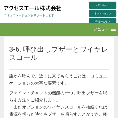
S
製品一覧
>
意思伝達装置ファイン・チャット
>
3-6. 呼び出しブザーとワイヤレスコール
k
お問い合わせ
i
p
ネットショップ
t
コミュニケーションをサポートします
o
m
寄付のお願い
a
i
アクセスエール株式会社
メニュー
n
c
o
n
t
e
3-6. 呼び出しブザーとワイヤレ
n
t
スコール
誰かを呼んで、近くに来てもらうことは、コミュニ
ケーションの大事な要素です。
ファイン・チャットの機能の一つ、呼出ブザーを鳴
らす方法をご紹介します。
またオプションのワイヤレスコールを接続すれば
電源を切った時でもブザーを鳴らすことができ、離